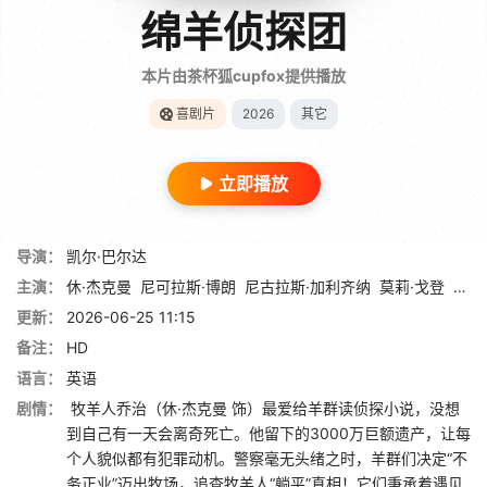
绵羊侦探团
本片由茶杯狐cupfox提供播放
喜剧片
2026
其它
立即播放
导演：
凯尔·巴尔达
主演：
休·杰克曼
尼可拉斯·博朗
尼古拉斯·加利齐纳
莫莉·戈登
茱莉
更新：
2026-06-25 11:15
备注：
HD
语言：
英语
剧情：
牧羊人乔治（休·杰克曼 饰）最爱给羊群读侦探小说，没想
到自己有一天会离奇死亡。他留下的3000万巨额遗产，让每
个人貌似都有犯罪动机。警察毫无头绪之时，羊群们决定“不
务正业”迈出牧场，追查牧羊人“躺平”真相！它们秉承着遇见