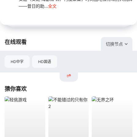
——昔日的助...
全文
在线观看
切换节点
HD中字
HD国语
猜你喜欢